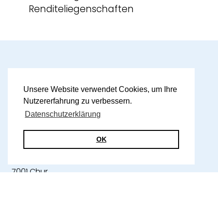
Renditeliegenschaften
Unsere Website verwendet Cookies, um Ihre
Nutzererfahrung zu verbessern.
Datenschutzerklärung
Geschäftssitz
•
Treuhand
OK
W&P AG Treuhand Steuern Wirtschaftsprüfung
Obere Plessurstrasse 39
7001 Chur
+41 81 552 50 50
info@wp-beratung.ch