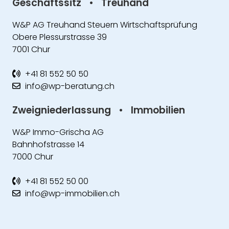
Geschäftssitz
•
Treuhand
W&P AG Treuhand Steuern Wirtschaftsprüfung
Obere Plessurstrasse 39
7001 Chur
+41 81 552 50 50
info@wp-beratung.ch
Zweigniederlassung
•
Immobilien
W&P Immo-Grischa AG
Bahnhofstrasse 14
7000 Chur
+41 81 552 50 00
info@wp-immobilien.ch